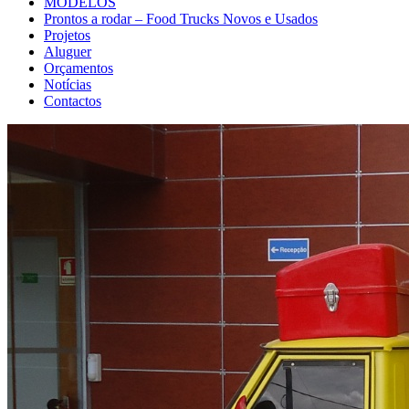
MODELOS
Prontos a rodar – Food Trucks Novos e Usados
Projetos
Aluguer
Orçamentos
Notícias
Contactos