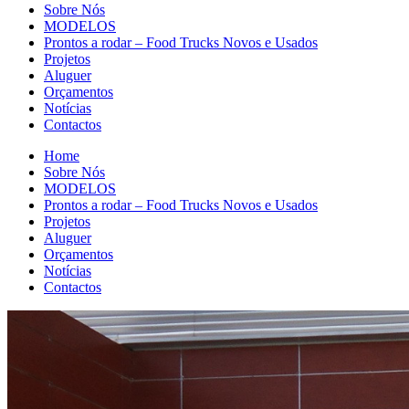
Sobre Nós
MODELOS
Prontos a rodar – Food Trucks Novos e Usados
Projetos
Aluguer
Orçamentos
Notícias
Contactos
Home
Sobre Nós
MODELOS
Prontos a rodar – Food Trucks Novos e Usados
Projetos
Aluguer
Orçamentos
Notícias
Contactos