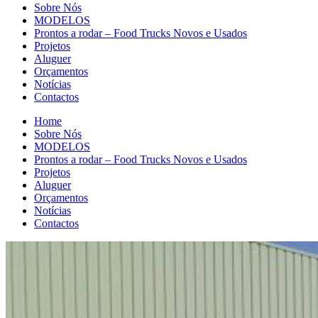
Sobre Nós
MODELOS
Prontos a rodar – Food Trucks Novos e Usados
Projetos
Aluguer
Orçamentos
Notícias
Contactos
Home
Sobre Nós
MODELOS
Prontos a rodar – Food Trucks Novos e Usados
Projetos
Aluguer
Orçamentos
Notícias
Contactos