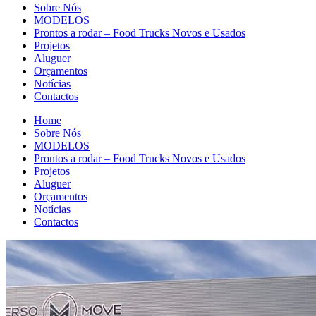
Sobre Nós
MODELOS
Prontos a rodar – Food Trucks Novos e Usados
Projetos
Aluguer
Orçamentos
Notícias
Contactos
Home
Sobre Nós
MODELOS
Prontos a rodar – Food Trucks Novos e Usados
Projetos
Aluguer
Orçamentos
Notícias
Contactos