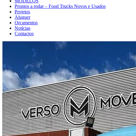
MODELOS
Prontos a rodar – Food Trucks Novos e Usados
Projetos
Aluguer
Orçamentos
Notícias
Contactos