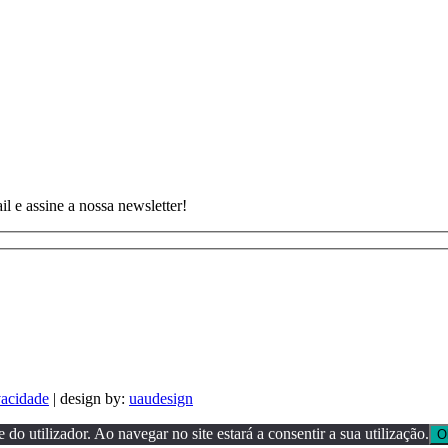
 e assine a nossa newsletter!
vacidade
| design by:
uaudesign
 do utilizador. Ao navegar no site estará a consentir a sua utilização.
O