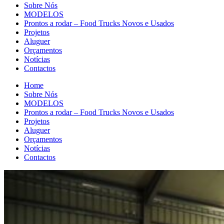
Sobre Nós
MODELOS
Prontos a rodar – Food Trucks Novos e Usados
Projetos
Aluguer
Orçamentos
Notícias
Contactos
Home
Sobre Nós
MODELOS
Prontos a rodar – Food Trucks Novos e Usados
Projetos
Aluguer
Orçamentos
Notícias
Contactos