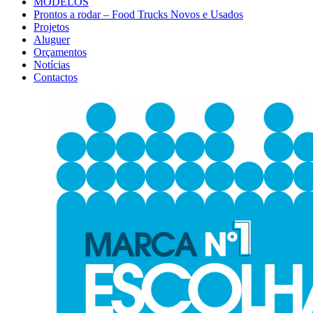
MODELOS
Prontos a rodar – Food Trucks Novos e Usados
Projetos
Aluguer
Orçamentos
Notícias
Contactos